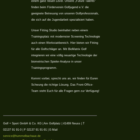
einem ganz neuen Level. Unsere „Future Talents“
finden beim Förderverein Golfjugend e.V. die
geeignete Betreuung von unseren Golfprofessionals,
die sich auf die Jugendarbeit spezialisiert haben.
Unser Fitting Studio beinhaltet neben einem
Trainingsplatz mit modernster Screening Technologie
auch einen Werkstattbereich. Hier bieten wir Fitting
für alle Golfschläger an. Mit BioMatrix Golf
integrieren wir eine völlig neuartige Technologie der
biometrischen Spieler-Analyse in unser
Trainingsprogramm.
Kommt vorbei, sprecht uns an, wir finden für Euren
Schwung die richtige Lösung. Das Front-Office-
Team steht Euch für alle Fragen gern zur Verfügung!
Golf + Sport GmbH & Co. KG | Am Golfplatz | 41469 Neuss | T
02137 91 91-0 | F 02137 91 91-91 | E-Mail
service@hummelbachaue.de