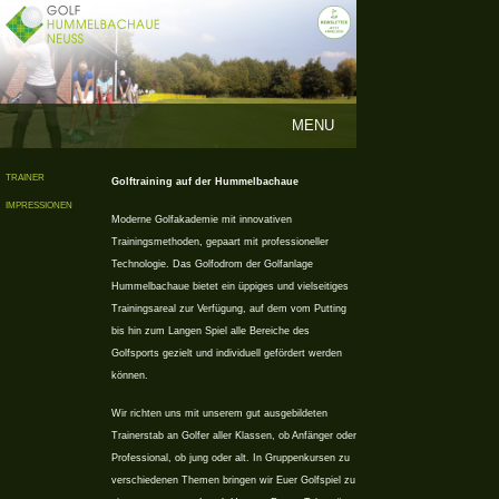
MENU
TRAINER
Golftraining auf der Hummelbachaue
IMPRESSIONEN
Moderne Golfakademie mit innovativen
Trainingsmethoden, gepaart mit professioneller
Technologie. Das Golfodrom der Golfanlage
Hummelbachaue bietet ein üppiges und vielseitiges
Trainingsareal zur Verfügung, auf dem vom Putting
bis hin zum Langen Spiel alle Bereiche des
Golfsports gezielt und individuell gefördert werden
können.
Wir richten uns mit unserem gut ausgebildeten
Trainerstab an Golfer aller Klassen, ob Anfänger oder
Professional, ob jung oder alt. In Gruppenkursen zu
verschiedenen Themen bringen wir Euer Golfspiel zu