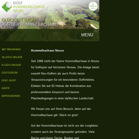
GLÜCK IST GRÜN
AUF DER HUMMELBACHAUE!
MENU
360° PANORAMA
Hummelbachaue Neuss
18-LOCH-ANLAGE
Seit 1988 steht der Name Hummelbachaue in Neuss
9-LOCH-ANLAGE
für Golfsport auf höchstem Niveau. Die Anlage bietet
GOLFODROM
sowohl Neu-Golfern als auch Profis beste
Voraussetzungen für ein besonderes Golferlebnis.
GOLF-SHOP
Erleben Sie auf 92 Hektar die Kombination aus
GÄSTE
professionellem Anspruch und besten
IMPRESSIONEN
Platzbedingungen in einer idyllischen Landschaft.
Wir freuen uns auf Ihren Besuch, denn auf der
Hummelbachaue gilt: Glück ist grün!
Auf der Hummelbachaue ist nicht nur der Longhitter,
sondern auch der Strategiespieler gefordert. Viele
Bäche und kleine Teiche, Bunker und