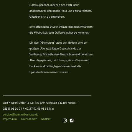
Hardroughzonen machen den Platz sehr
anspruchsvoll und geben Flora und Fauna reichlich
Chancen sich zu entwickeln.
Eine öffentlicher 9-Loch-Anlage gibt auch Anfängern
die Möglichkeit dem Golfspiel näher zu kommen.
Mit dem "Golfodrom" steht den Golfern eine der
größten Übungsanlagen Deutschlands zur
Verfügung. Mit teilweise überdachten und beheizten
Abschlagsplätzen, mit Übungsgrüns, Chipzonen,
Bunkern und Schräglagen können fast alle
Spielsituationen trainiert werden.
Golf + Sport GmbH & Co. KG | Am Golfplatz | 41469 Neuss | T
02137 91 91-0 | F 02137 91 91-91 | E-Mail
service@hummelbachaue.de
Impressum
Datenschutz
Kontakt