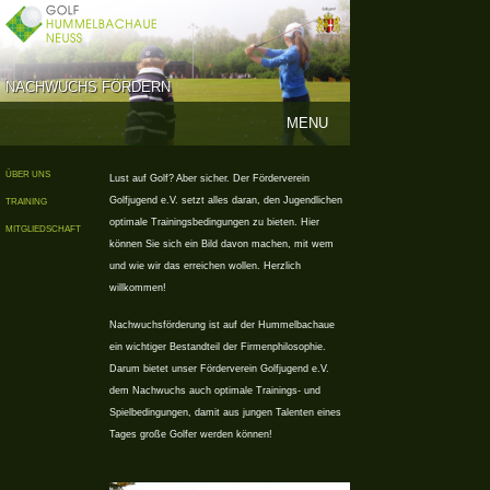
NACHWUCHS FÖRDERN
MENU
ÜBER UNS
Lust auf Golf? Aber sicher. Der Förderverein
Golfjugend e.V. setzt alles daran, den Jugendlichen
TRAINING
optimale Trainingsbedingungen zu bieten. Hier
MITGLIEDSCHAFT
können Sie sich ein Bild davon machen, mit wem
und wie wir das erreichen wollen. Herzlich
willkommen!
Nachwuchsförderung ist auf der Hummelbachaue
ein wichtiger Bestandteil der Firmenphilosophie.
Darum bietet unser Förderverein Golfjugend e.V.
dem Nachwuchs auch optimale Trainings- und
Spielbedingungen, damit aus jungen Talenten eines
Tages große Golfer werden können!