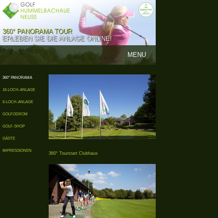
360° PANORAMA TOUR
ERLEBEN SIE DIE ANLAGE ONLINE!
MENU
360° PANORAMA
18-LOCH-ANLAGE
9-LOCH-ANLAGE
GOLFODROM
GOLF-SHOP
GÄSTE
IMPRESSIONEN
360° Tourstart Clubhaus